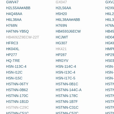
GWV47
GX047
GXV
H2L55AA#ABB
H2L56AA
H2X
H4Q48AA
H5H20
H6L
H6L38AA
H6L38AA#ABB
H6L
H768N
H769N
H76
HATNN-YB5Q
HB4593J6ECW
HB4
HB4692Z9ECW-22T
HCJWT
HD0
HFRC3
HG307
HGK
HK04XL
HK421
HMP
HP277
HP287
HP2
HQ-TRE
HRGYV
HS0
HSN-113C-4
HSN-114C-4
HSN-
HSN-I12C
HSN-I13C-4
HSN-
HSN-I15C
HSN-I17C-5
HSN
HSTNN-06TY
HSTNN-0B1C
HST
HSTNN-0B62
HSTNN-144C-A
HSTN
HSTNN-170C
HSTNN-178C
HST
HSTNN-1B1D
HSTNN-1B7F
HST
HSTNN-C29C
HSTNN-C31C
HST
HSTNN-C51C
HSTNN-C52C
HST