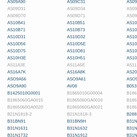
AS09A90
AS09C31
AS0
AS09D31
AS09D34
AS0
AS09D70
AS09D71
AS09
AS10B41
AS10B51
AS1
AS10B71
AS10B73
AS10
AS10D31
AS10D32
AS1
AS10D56
AS10D5E
AS1
AS10D75
AS10D81
AS1
AS10H3E
AS10H51
AS1
AS11A3E
AS11A5E
AS11
AS16A7K
AS16A8K
AS20
ASO9A56
ASO9A61
ASO
ASO9A90
AV08
B053
B1425010G0001
B1865010G00004
B186
B1865060GA0015
B1865060GA0016
B186
B1865060GA0020
B1865060GA0021
B186
B21N1818-2
B21N1818-3
B288
B31BN91
B31BN9H
B31N
B31N1631
B31N1632
B31N
B31N1732
B31N1912
B31N