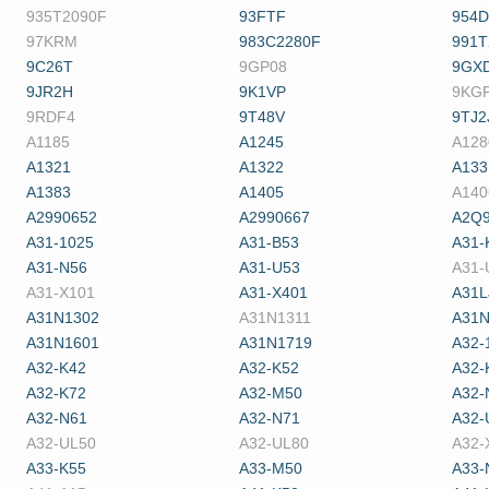
935T2090F
93FTF
954
97KRM
983C2280F
991T
9C26T
9GP08
9GX
9JR2H
9K1VP
9KG
9RDF4
9T48V
9TJ2
A1185
A1245
A128
A1321
A1322
A133
A1383
A1405
A140
A2990652
A2990667
A2Q
A31-1025
A31-B53
A31-
A31-N56
A31-U53
A31-
A31-X101
A31-X401
A31L
A31N1302
A31N1311
A31N
A31N1601
A31N1719
A32-
A32-K42
A32-K52
A32-
A32-K72
A32-M50
A32-
A32-N61
A32-N71
A32-
A32-UL50
A32-UL80
A32-
A33-K55
A33-M50
A33-