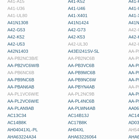
A41-A15
A41-K52
A41-
A41-U36
A41-U46
A41-
A41-UL80
A41-X401
A41-
A41N1308
A41N1424
A41N
A42-G53
A42-G73
A42-
A42-K52
A42-K53
A42-
A42-U53
A42-UL30
A42-
A42N1403
A43EI241SV-SL
AA-P
AA-PB2NC3B/E
AA-PB2NC6B
AA-P
AA-PB2VC6W/B
AA-PB3VC6B
AA-P
AA-PB6NC6B
AA-PB9MC6B
AA-
AA-PB9NC6B
AA-PB9NC6W
AA-
AA-PBAN6AB
AA-PBYN4AB
AA-P
AA-PL1VC6W/E
AA-PL2NC9B
AA-P
AA-PL2VC6W/E
AA-PL4NC6B
AA-P
AA-PLAN9AB
AA-PLWN4AB
AA06
AC13C34
AC14B13J
AC14
AC14B8K
AC17B8K
AD0
AH04041XL-PL
AH04XL
AH5
AHA63224A34
AHA63226064
AHA6