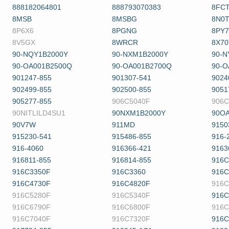
888182064801
888793070383
8FC
8MSB
8MSBG
8N0
8P6X6
8PGNG
8PY
8V5GX
8WRCR
8X70
90-NQY1B2000Y
90-NXM1B2000Y
90-N
90-OA001B2500Q
90-OA001B2700Q
90-O
901247-855
901307-541
9024
902499-855
902500-855
9051
905277-855
906C5040F
906C
90NITLILD4SU1
90NXM1B2000Y
90O
90V7W
911MD
9150
915230-541
915486-855
916-
916-4060
916366-421
9163
916811-855
916814-855
916C
916C3350F
916C3360
916C
916C4730F
916C4820F
916C
916C5280F
916C5340F
916C
916C6790F
916C6800F
916C
916C7040F
916C7320F
916C