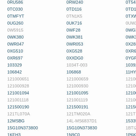
0RU586
0RW240
0T54
0TC030
0TD116
0TD1
0TMFYT
0TN1K5
0TX
0UG260
0UK716
0UW
0W5915
0WF28
0WG
0WK380
0WK381
0WK
0WR047
0WR053
0X2
0XG510
0XG528
0XR6
0XR697
0XXDG0
0YG
103329
1034T-003
1039
106842
106868
11H
121000651
121000659
1210
121000928
121000930
1210
121001094
121001095
1210
121001118
121001119
1210
121500190
121500191
1215
121TL070A
121TM020A
121
12MSBG
14L-MS6837D1
1533
15G10N373800
15G10N373830
1BTI
1KFH3
1N9C0
1P6