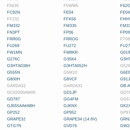
F5635
F5WW5
F62
FC92N
FE04
FE04
FF232
FFK56
FHH
FM332
FM335
FM3
FN3PT
FP06
FP09
FRR0G
FRROG
FT08
FU268
FU272
FU2
FW1MN
FW8KR
G01
G276C
G35K4
G3H
G3HTA038H
G3HTA052H
G52
G555N
G5M10
G6E
G800H
G8VCF
G91J
GARDA31
GARDA32
GB-
GC02000AM00
GD1JP
GD7
GD787
GG4FM
GG5
GJ655AA#ABH
GJKNX
GK2
GP252
GP952
GP9
GRAPE32
GRAPE34 (14.8V)
GRN
GTG7N
GVD76
GW2