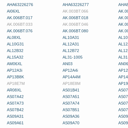
AHA63226276
AHA63226277
AHA8
AI06XL
AK.003BT.066
AK.0
AK.006BT.017
AK.006BT.018
AK.0
AK.006BT.033
AK.006BT.046
AK.0
AK.006BT.076
AK.006BT.080
AK.0
AL08XL
AL10A31
AL10
AL10G31
AL12A31
AL12
AL12B32
AL12B72
AL12
AL15A32
AL31-1005
AL31
AM06XL
AN03
AN0
AP12A3i
AP12A4i
AP1
AP13B8K
AP14A4M
AP1
AP18E7M
AP18E8M
AP1
AR08XL
AS01B41
AS07
AS07A42
AS07A51
AS07
AS07A73
AS07A74
AS07
AS07B42
AS07B51
AS07
AS09A31
AS09A36
AS09
AS09A61
AS09A70
AS09