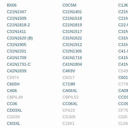
BX06
C0C5M
C1J
C21N1347
C21N1401
C21N
C21N1509
C21N1518
C21N
C21N1818-2
C21N1819
C22-
C31N1411
C31N1517
C31N
C31N1620 (B)
C31N1622
C31N
C31N1905
C31N1912
C31N
C31N2201
C32N1305
C41-
C41N1709
C41N1716
C41N
C41N1731-C
C41N1804
C41N
C42N1839
C4K9V
C549
C5974
C6017
C60
C665H
C719R
C778
CA06
CA06XL
CA0
CBPIL48
CBPIL52
CC03
CC06
CC06XL
CC0
CD03XL
CF623
CF7
CG039
CG309
CGR-
CI03XL
CJ2K1
CL06