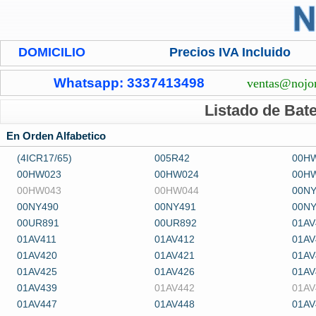
DOMICILIO
Precios IVA Incluido
Whatsapp: 3337413498
ventas@nojo
Listado de Bat
En Orden Alfabetico
(4ICR17/65)
005R42
00H
00HW023
00HW024
00H
00HW043
00HW044
00NY
00NY490
00NY491
00NY
00UR891
00UR892
01AV
01AV411
01AV412
01AV
01AV420
01AV421
01AV
01AV425
01AV426
01AV
01AV439
01AV442
01AV
01AV447
01AV448
01AV