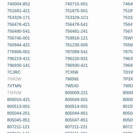
740004-852
740715-001
7464
751681-421
751875-001
7518
753329-171
753329-1C1
7533
756478-421
756478-541
7564
756480-541
756481-241
7567
756746-001
759916-121
75W
760944-421
761230-005
7656
776906-001
787089-541
7875
796219-421
796220-831
7963
796930-141
796930-421
7969
7CJRC
7CXN6
7D1
7HRJW
7M0N5
7P3X
7VTMN
7W5X0
7W5
7XHVM
800009-221
8000
800010-421
800049-001
8000
800513-001
800514-001
8015
805044-251
805044-851
8050
805045-851
805047-851
8050
807211-121
807211-221
8072