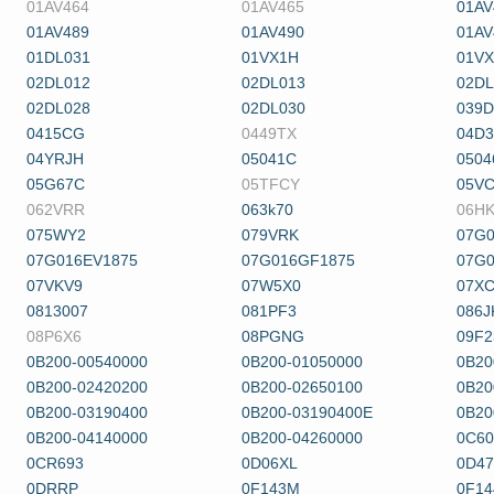
01AV464
01AV465
01AV
01AV489
01AV490
01AV
01DL031
01VX1H
01VX
02DL012
02DL013
02DL
02DL028
02DL030
039D
0415CG
0449TX
04D
04YRJH
05041C
0504
05G67C
05TFCY
05V
062VRR
063k70
06H
075WY2
079VRK
07G
07G016EV1875
07G016GF1875
07G
07VKV9
07W5X0
07X
0813007
081PF3
086J
08P6X6
08PGNG
09F2
0B200-00540000
0B200-01050000
0B20
0B200-02420200
0B200-02650100
0B20
0B200-03190400
0B200-03190400E
0B20
0B200-04140000
0B200-04260000
0C6
0CR693
0D06XL
0D4
0DRRP
0F143M
0F1