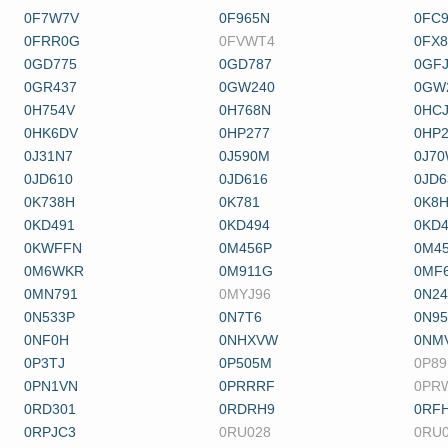
0F7W7V
0F965N
0FC
0FRR0G
0FVWT4
0FX
0GD775
0GD787
0GF
0GR437
0GW240
0GW
0H754V
0H768N
0HC
0HK6DV
0HP277
0HP2
0J31N7
0J590M
0J7
0JD610
0JD616
0JD6
0K738H
0K781
0K8
0KD491
0KD494
0KD4
0KWFFN
0M456P
0M4
0M6WKR
0M911G
0MF
0MN791
0MYJ96
0N2
0N533P
0N7T6
0N9
0NF0H
0NHXVW
0NM
0P3TJ
0P505M
0P89
0PN1VN
0PRRRF
0PR
0RD301
0RDRH9
0RF
0RPJC3
0RU028
0RU