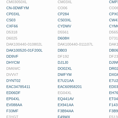
CM03050XL
CM03XL
CMP
CN-0DWFYM
CO06
CO0
CP03XL
CP284
CPX
CS03
CS03XL
CW4
CXF66
CYDWV
CYM
D5318
D5561
D565
D6025
D608H
D731
DAK100440-010802L
DAK100440-011107L
DAK1
DAK100520-01F200L
DB03
DB0
DD9VF
DF192
DF2
DHYCM
DJ1J0
DJ9
DM6WC
DO02XL
DR0
DVVV7
DWFYM
DXG
DYNT02
E7U21AA
E7U
EAC34785411
EAC60958201
ED0
ED06DF
EG04XL
EH7
EP04XL
EQ441AV
ET04
EV088AA
EX941AA
F14
F33MF
F3B94AA
F3B
F3YGT
F49WX
F513