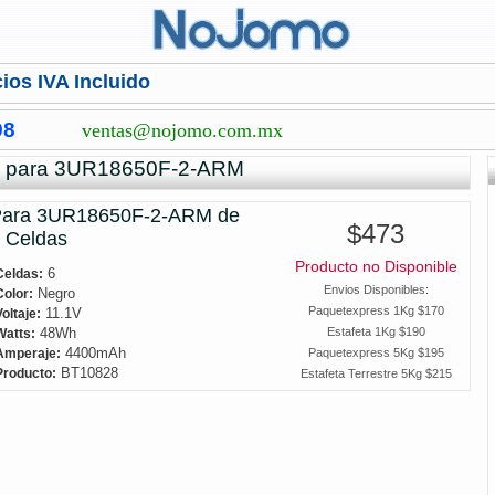
ios IVA Incluido
98
ventas@nojomo.com.mx
s para 3UR18650F-2-ARM
ara 3UR18650F-2-ARM de
$473
 Celdas
Producto no Disponible
6
Celdas:
Envios Disponibles:
Negro
Color:
Paquetexpress 1Kg $170
11.1V
Voltaje:
48Wh
Estafeta 1Kg $190
Watts:
4400mAh
Paquetexpress 5Kg $195
Amperaje:
BT10828
Producto:
Estafeta Terrestre 5Kg $215