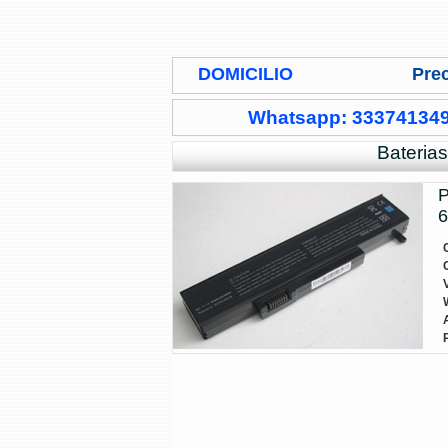
DOMICILIO
Prec
Whatsapp: 33374134
Bateria
P
6