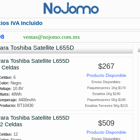
ios IVA Incluido
98
ventas@nojomo.com.mx
para Toshiba Satellite L655D
ara Toshiba Satellite L655D
$267
 Celdas
Producto Disponible
6
Celdas:
Envios Disponibles:
Negro
Color:
Paquetexpress 1Kg $170
10.8V
Voltaje:
48Wh
Estafeta 1Kg $190
Watts:
4400mAh
Paquetexpress 5Kg $195
Amperaje:
BT10430
Producto:
Estafeta Terrestre 5Kg $215
ara Toshiba Satellite L655D
$509
2 Celdas
Producto Disponible
12
Celdas:
Envios Disponibles:
Negro