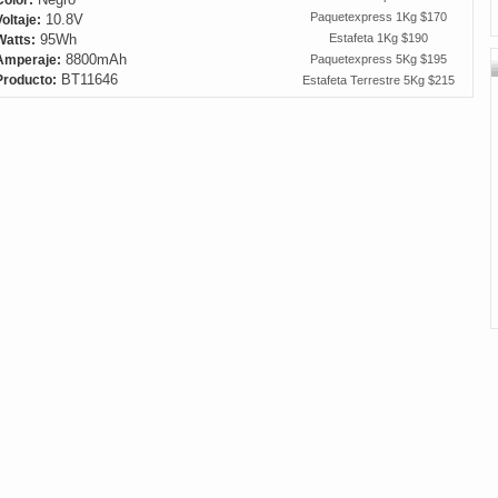
Color:
Paquetexpress 1Kg $170
10.8V
Voltaje:
95Wh
Estafeta 1Kg $190
Watts:
8800mAh
Paquetexpress 5Kg $195
Amperaje:
BT11646
Producto:
Estafeta Terrestre 5Kg $215