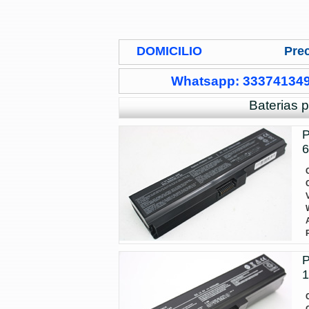
DOMICILIO
Prec
Whatsapp: 33374134
Baterias 
P
6
P
1