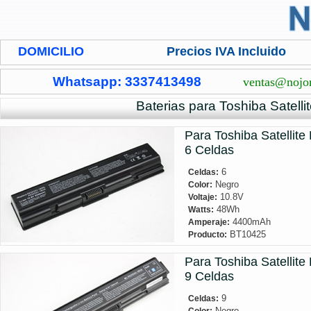
DOMICILIO
Precios IVA Incluido
Whatsapp: 3337413498
ventas@nojo
Baterias para Toshiba Satelli
Para Toshiba Satellite
6 Celdas
6
Celdas:
Negro
Color:
10.8V
Voltaje:
48Wh
Watts:
4400mAh
Amperaje:
BT10425
Producto:
Para Toshiba Satellite
9 Celdas
9
Celdas:
Negro