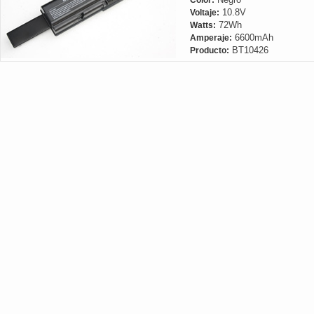
Color:
10.8V
Voltaje:
72Wh
Watts:
6600mAh
Amperaje:
BT10426
Producto: