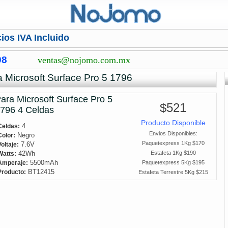
ios IVA Incluido
98
ventas@nojomo.com.mx
a Microsoft Surface Pro 5 1796
ara Microsoft Surface Pro 5
$521
1796
4 Celdas
Producto Disponible
4
Celdas:
Envios Disponibles:
Negro
Color:
Paquetexpress 1Kg $170
7.6V
Voltaje:
42Wh
Estafeta 1Kg $190
Watts:
5500mAh
Paquetexpress 5Kg $195
Amperaje:
BT12415
Producto:
Estafeta Terrestre 5Kg $215