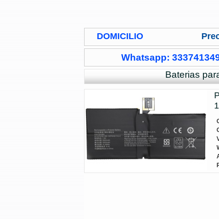
DOMICILIO
Prec
Whatsapp: 33374134
Baterias par
P